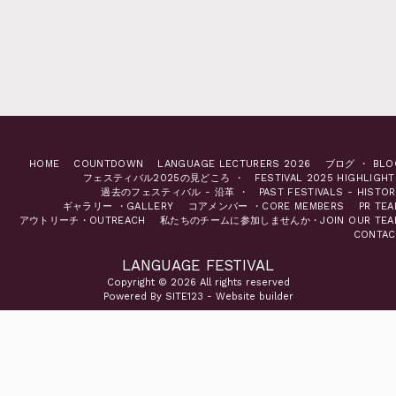
HOME
COUNTDOWN
LANGUAGE LECTURERS 2026
ブログ ・ BLO
フェスティバル2025の見どころ ・ FESTIVAL 2025 HIGHLIGHT
過去のフェスティバル - 沿革 ・ PAST FESTIVALS - HISTOR
ギャラリー ・GALLERY
コアメンバー ・CORE MEMBERS
PR TEA
アウトリーチ・OUTREACH
私たちのチームに参加しませんか・JOIN OUR TEA
CONTAC
LANGUAGE FESTIVAL
Copyright © 2026 All rights reserved
Powered By
SITE123
-
Website builder