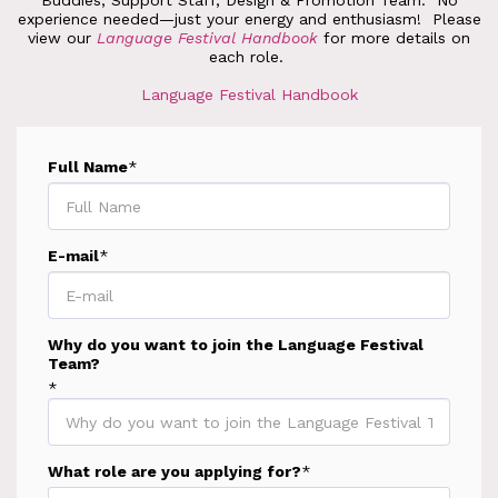
Buddies, Support Staff, Design & Promotion Team. No
experience needed—just your energy and enthusiasm! Please
view our
Language Festival Handbook
for more details on
each role.
Language Festival Handbook
Full Name
*
E-mail
*
Why do you want to join the Language Festival
Team?
*
What role are you applying for?
*